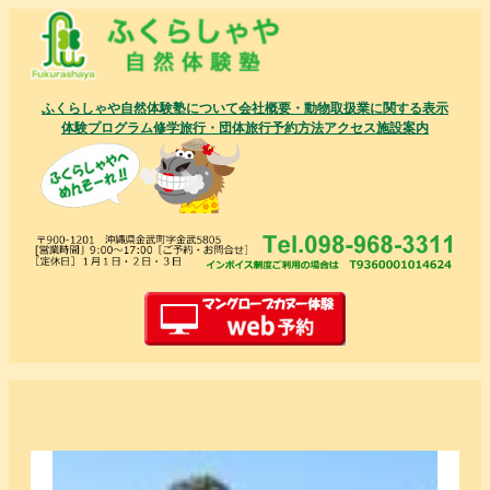
内
容
を
ス
ふくらしゃや自然体験塾について
会社概要・動物取扱業に関する表示
キ
体験プログラム
修学旅行・団体旅行
予約方法
アクセス
施設案内
ッ
プ