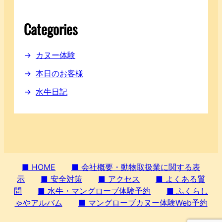
Categories
カヌー体験
本日のお客様
水牛日記
■ HOME
■ 会社概要・動物取扱業に関する表
示
■ 安全対策
■ アクセス
■ よくある質
問
■ 水牛・マングローブ体験予約
■ ふくらし
ゃやアルバム
■ マングローブカヌー体験Web予約